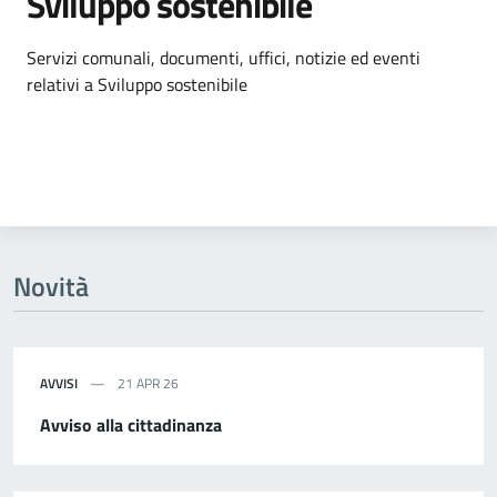
Sviluppo sostenibile
Dettagli dell'argomento
Servizi comunali, documenti, uffici, notizie ed eventi
relativi a Sviluppo sostenibile
Novità
AVVISI
21 APR 26
Avviso alla cittadinanza