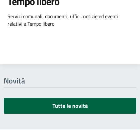
Tempo libero
Dettagli dell'argomento
Servizi comunali, documenti, uffici, notizie ed eventi
relativi a Tempo libero
Novità
Tutte le novità