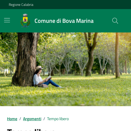
Vai ai contenuti
Vai al footer
Regione Calabria
Comune di Bova Marina
Home
/
Argomenti
/
Tempo libero