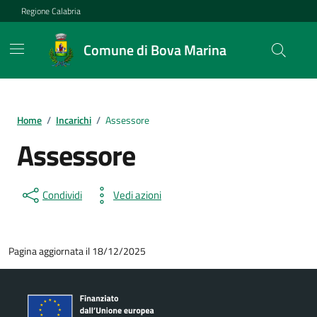
Vai ai contenuti
Vai al footer
Regione Calabria
Comune di Bova Marina
Home
/
Incarichi
/
Assessore
Assessore
Condividi
Vedi azioni
Pagina aggiornata il 18/12/2025