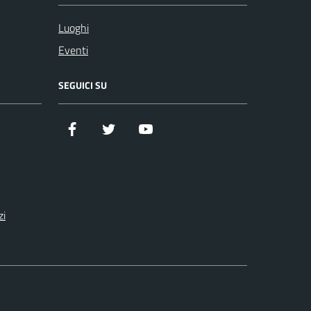
Luoghi
Eventi
SEGUICI SU
Facebook
Twitter
YouTube
zi