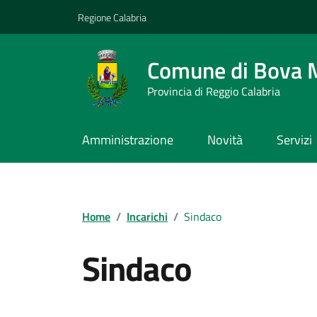
Vai ai contenuti
Vai al footer
Regione Calabria
Comune di Bova 
Provincia di Reggio Calabria
Amministrazione
Novità
Servizi
Home
/
Incarichi
/
Sindaco
Sindaco