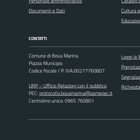
Personale amministrativo
Catasto e
Documenti e Dati
Cultura 
Educazio
CONTATTI
Comune di Bova Marina
Leggi le
Piazza Municipio
Prenota
Codice fiscale / P. IVA:00277760807
Segnalazi
URP – Ufficio Relazioni con il pubblico
Richiest
PEC:
protocollo.bovamarina@asmepec.it
Centralino unico: 0965 760801