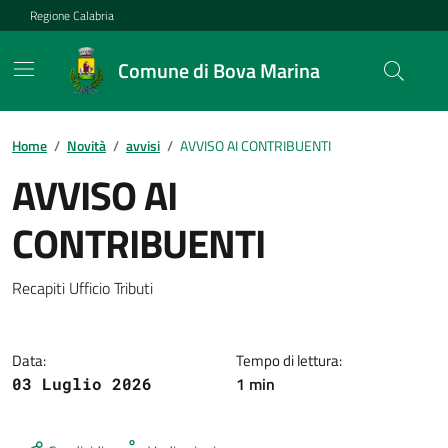
Vai ai contenuti
Vai al footer
Regione Calabria
Comune di Bova Marina
Home
/
Novità
/
avvisi
/
AVVISO AI CONTRIBUENTI
AVVISO AI
CONTRIBUENTI
Dettagli della notizia
Recapiti Ufficio Tributi
Data:
Tempo di lettura:
1 min
03 Luglio 2026