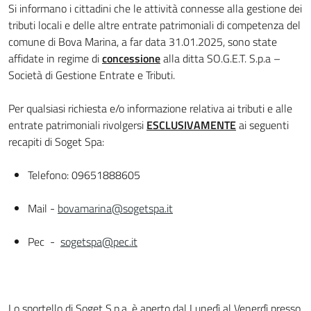
Si informano i cittadini che le attività connesse alla gestione dei
tributi locali e delle altre entrate patrimoniali di competenza del
comune di Bova Marina, a far data 31.01.2025, sono state
affidate in regime di
concessione
alla ditta SO.G.E.T. S.p.a –
Società di Gestione Entrate e Tributi.
Per qualsiasi richiesta e/o informazione relativa ai tributi e alle
entrate patrimoniali rivolgersi
ESCLUSIVAMENTE
ai seguenti
recapiti di Soget Spa:
Telefono: 09651888605
Mail -
bovamarina@sogetspa.it
Pec -
sogetspa@pec.it
Lo sportello di Soget S.p.a. è aperto dal Lunedì al Venerdì presso