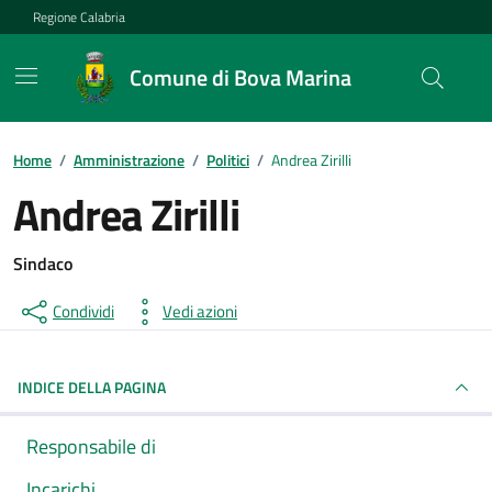
Vai ai contenuti
Vai al footer
Regione Calabria
Comune di Bova Marina
Home
/
Amministrazione
/
Politici
/
Andrea Zirilli
Andrea Zirilli
Sindaco
Condividi
Vedi azioni
INDICE DELLA PAGINA
Responsabile di
Incarichi