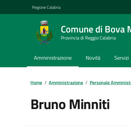
Vai ai contenuti
Vai al footer
Regione Calabria
Comune di Bova 
Provincia di Reggio Calabria
Amministrazione
Novità
Servizi
Home
/
Amministrazione
/
Personale Amminist
Bruno Minniti