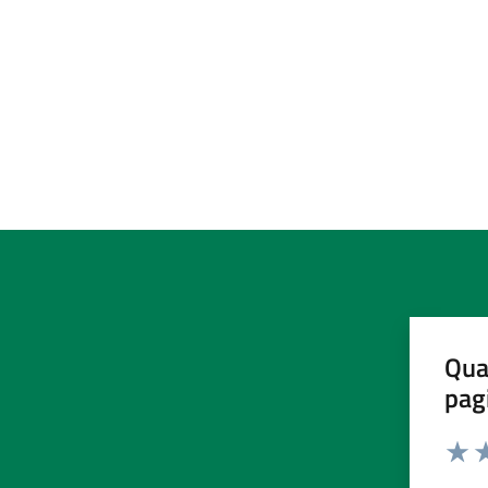
Qua
pag
Valut
Va