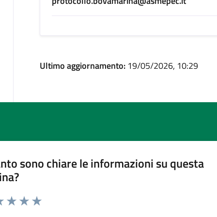
protocollo.bovamarina@asmepec.it
Ultimo aggiornamento:
19/05/2026, 10:29
nto sono chiare le informazioni su questa
ina?
a 1 stelle su 5
luta 2 stelle su 5
Valuta 3 stelle su 5
Valuta 4 stelle su 5
Valuta 5 stelle su 5